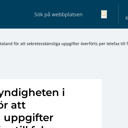
K
aland för att sekretesskänsliga uppgifter överförts per telefax till f
yndigheten i
r att
 uppgifter