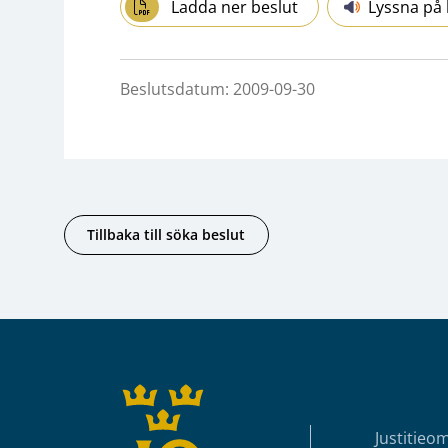
Ladda ner beslut
Lyssna på 
Beslutsdatum: 2009-09-30
Tillbaka till söka beslut
Sidfot
Justitieo