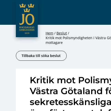
JO – Riksdagens Ombudsmän
Hoppa till innehåll
Hem
Beslut
Kritik mot Polismyndigheten i Västra Göt
mottagare
Tillbaka till söka beslut
Kritik mot Polism
Västra Götaland fö
sekretesskänsliga