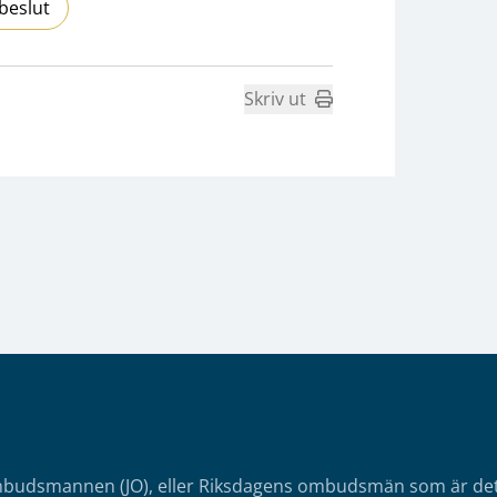
beslut
Skriv ut
mbudsmannen (JO), eller Riksdagens ombudsmän som är det o