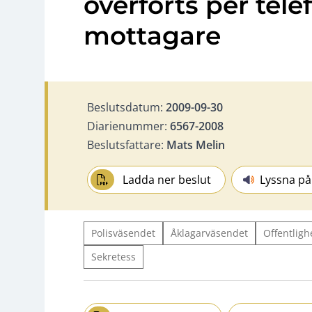
överförts per telefa
mottagare
Beslutsdatum:
2009-09-30
Diarienummer:
6567-2008
Beslutsfattare:
Mats Melin
Ladda ner beslut
Lyssna på
Polisväsendet
Åklagarväsendet
Offentligh
Sekretess