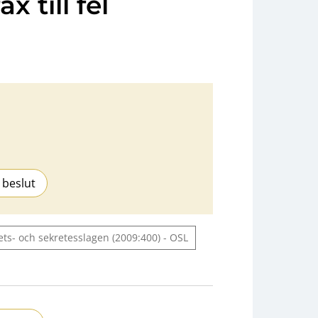
x till fel
 beslut
ets- och sekretesslagen (2009:400) - OSL