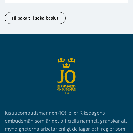
Tillbaka till söka beslut
Sidfot
Justitieombudsmannen (JO), eller Riksdagens
ombudsmän som är det officiella namnet, granskar att
myndigheterna arbetar enligt de lagar och regler som