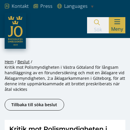
Kontakt
Press
Languages
JO – Riksdagens Ombudsmän
Meny
Hoppa till innehåll
Sök
Hem
Beslut
Kritik mot Polismyndigheten i Västra Götaland för långsam
handläggning av en förundersökning och mot en åklagare vid
Åklagarmyndigheten, 2:a åklagarkammaren i Göteborg, för att
denne inte uppmärksammade att brottet preskriberats när
åtal väcktes
Tillbaka till söka beslut
Kritik mot Polismyndigheten i