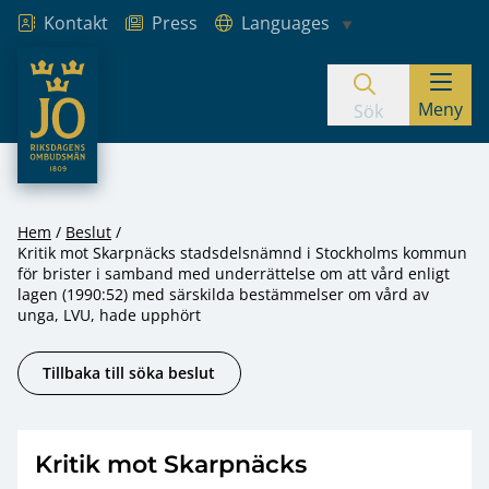
Kontakt
Press
Languages
JO – Riksdagens Ombudsmän
Meny
Hoppa till innehåll
Sök
Hem
Beslut
Kritik mot Skarpnäcks stadsdelsnämnd i Stockholms kommun
för brister i samband med underrättelse om att vård enligt
lagen (1990:52) med särskilda bestämmelser om vård av
unga, LVU, hade upphört
Tillbaka till söka beslut
Kritik mot Skarpnäcks