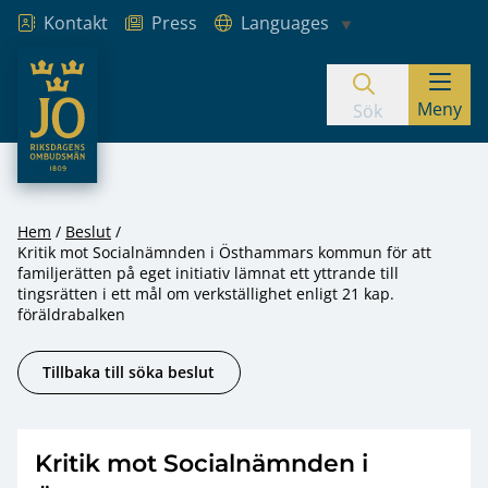
Kontakt
Press
Languages
JO – Riksdagens Ombudsmän
Meny
Hoppa till innehåll
Sök
Hem
Beslut
Kritik mot Socialnämnden i Östhammars kommun för att
familjerätten på eget initiativ lämnat ett yttrande till
tingsrätten i ett mål om verkställighet enligt 21 kap.
föräldrabalken
Tillbaka till söka beslut
Kritik mot Socialnämnden i