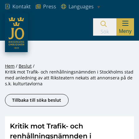
Kontakt
Press
Languages
JO – Riksdagens Ombudsmän
Meny
Hoppa till innehåll
Sök
Hem
Beslut
Kritik mot Trafik- och renhållningsnämnden i Stockholms stad
med anledning av att Riksteatern nekats att annonsera på de
s.k. kulturtavlorna
Tillbaka till söka beslut
Kritik mot Trafik- och
renhållningsnämnden i