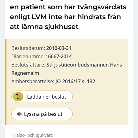
en patient som har tvångsvårdats
enligt LVM inte har hindrats från
att lämna sjukhuset
Beslutsdatum:
2016-03-31
Diarienummer:
6667-2014
Beslutsfattare:
Stf justitieombudsmannen Hans
Ragnemalm
Ämbetsberättelse:
JO 2016/17 s. 132
Ladda ner beslut
Lyssna på beslut
Hälso- och sjukvård