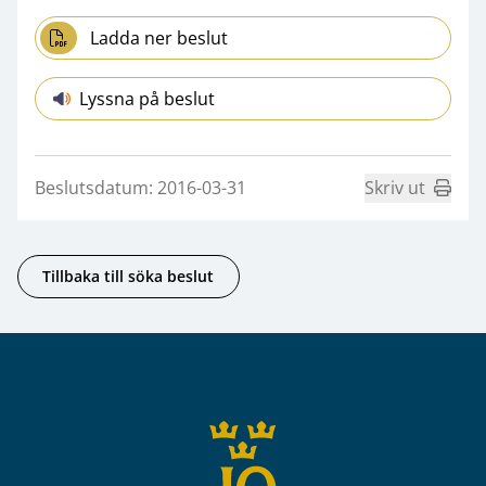
Ladda ner beslut
Lyssna på beslut
Beslutsdatum: 2016-03-31
Skriv ut
Tillbaka till söka beslut
Sidfot