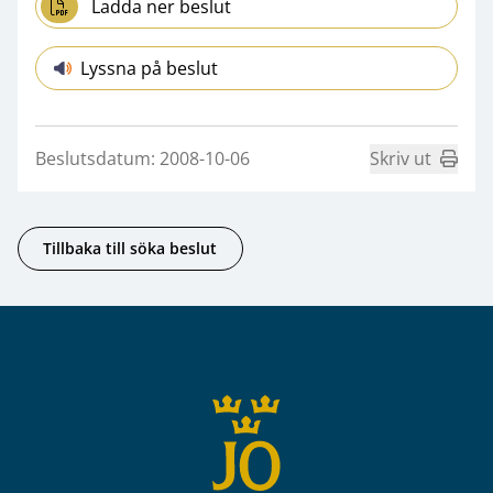
Ladda ner beslut
Lyssna på beslut
Beslutsdatum: 2008-10-06
Skriv ut
Tillbaka till söka beslut
Sidfot