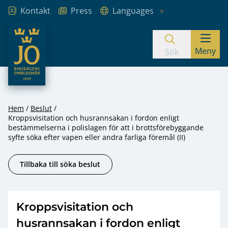
Kontakt
Press
Languages
JO – Riksdagens Ombudsmän
Meny
Hoppa till innehåll
Sök
Hem
Beslut
Kroppsvisitation och husrannsakan i fordon enligt
bestämmelserna i polislagen för att i brottsförebyggande
syfte söka efter vapen eller andra farliga föremål (II)
Tillbaka till söka beslut
Kroppsvisitation och
husrannsakan i fordon enligt