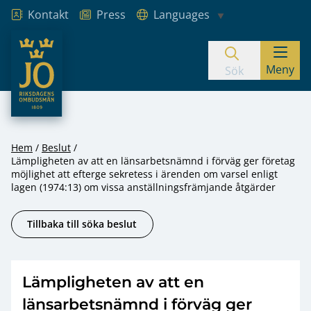
Kontakt
Press
Languages
JO – Riksdagens Ombudsmän
Meny
Hoppa till innehåll
Sök
Hem
Beslut
Lämpligheten av att en länsarbetsnämnd i förväg ger företag
möjlighet att efterge sekretess i ärenden om varsel enligt
lagen (1974:13) om vissa anställningsfrämjande åtgärder
Tillbaka till söka beslut
Lämpligheten av att en
länsarbetsnämnd i förväg ger