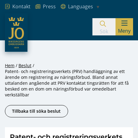
Kontakt
Press
Languages
JO – Riksdagens Ombudsmän
Meny
Hoppa till innehåll
Sök
Hem
Beslut
Patent- och registreringsverkets (PRV) handläggning av ett
ärende om registrering av näringsförbud. Bland annat
uttalanden angående att PRV kontaktat tingsrätten för att få
besked om en dom om näringsförbud var omedelbart
verkställbar
Tillbaka till söka beslut
Patent- och registreringsverkets