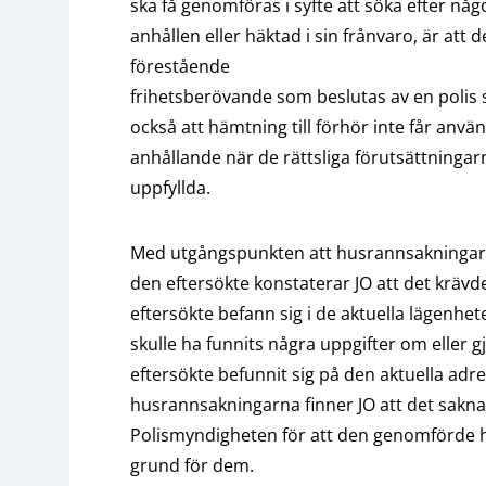
ska få genomföras i syfte att söka efter nå
anhållen eller häktad i sin frånvaro, är att 
förestående
frihetsberövande som beslutas av en polis 
också att hämtning till förhör inte får anv
anhållande när de rättsliga förutsättningar
uppfyllda.
Med utgångspunkten att husrannsakninga
den eftersökte konstaterar JO att det krävd
eftersökte befann sig i de aktuella lägenhet
skulle ha funnits några uppgifter om eller g
eftersökte befunnit sig på den aktuella adres
husrannsakningarna finner JO att det saknad
Polismyndigheten för att den genomförde 
grund för dem.