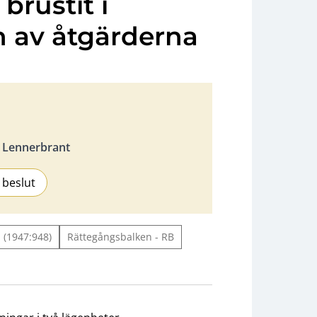
brustit i
 av åtgärderna
 Lennerbrant
 beslut
 (1947:948)
Rättegångsbalken - RB