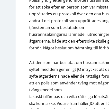
Polismyndigheten genomförde husrannsakni
för att söka efter en person som var misstän
upprättades ett protokoll över den ena hu
andra. I det protokoll som upprättades ang
tjänsteman som beslutade om
husrannsakningarna lämnade i utredningen 
åtgärderna, både att den eftersökte skulle g
förhör. Något beslut om hämtning till förhö
Att den som har beslutat om husrannsaknin
syftet med dem ger enligt JO intrycket att de
syfte åtgärderna hade eller de rättsliga fö
att en polis som använder tvång mot någon al
tvångsmedel som
faktiskt tillämpas och vilka rättsliga föruts
ska kunna ske. Vidare framhåller JO att en 