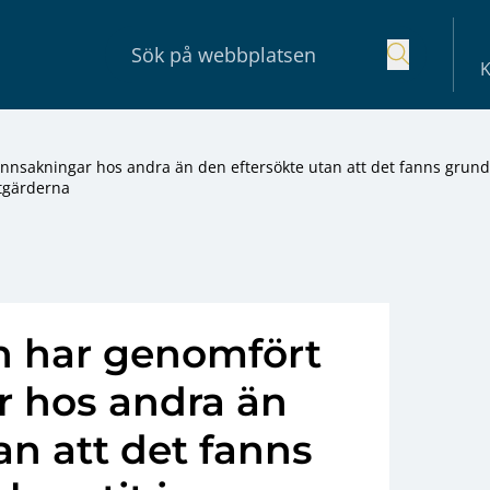
K
nsakningar hos andra än den eftersökte utan att det fanns grund
åtgärderna
n har genomfört
 hos andra än
an att det fanns