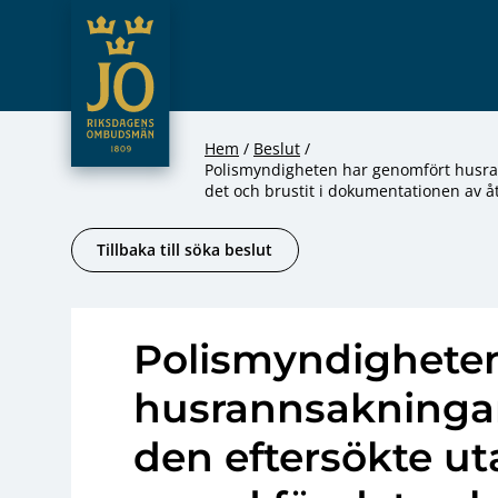
JO – Riksdagens Ombudsmän
Hoppa till innehåll
Hem
Beslut
Polismyndigheten har genomfört husran
det och brustit i dokumentationen av 
Tillbaka till söka beslut
Polismyndighete
husrannsakningar
den eftersökte ut