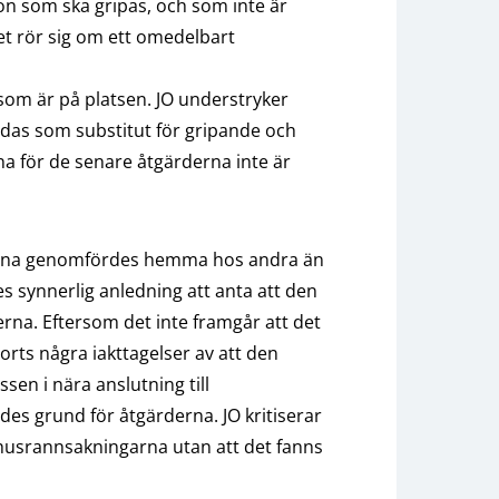
gon som ska gripas, och som inte är
det rör sig om ett omedelbart
som är på platsen. JO understryker
ändas som substitut för gripande och
na för de senare åtgärderna inte är
rna genomfördes hemma hos andra än
es synnerlig anledning att anta att den
erna. Eftersom det inte framgår att det
jorts några iakttagelser av att den
sen i nära anslutning till
es grund för åtgärderna. JO kritiserar
husrannsakningarna utan att det fanns