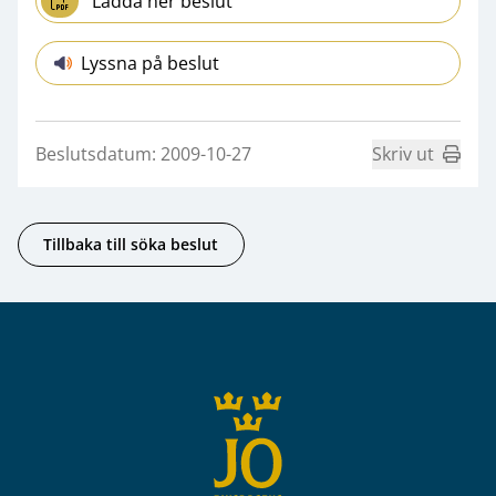
Ladda ner beslut
Lyssna på beslut
Beslutsdatum: 2009-10-27
Skriv ut
Tillbaka till söka beslut
Sidfot