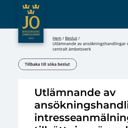
JO – Riksdagens Ombudsmän
Hoppa till innehåll
Hem
Beslut
Utlämnande av ansökningshandlingar oc
centralt ämbetsverk
Tillbaka till söka beslut
Utlämnande av
ansökningshandl
intresseanmälning