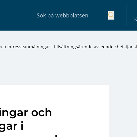
K
h intresseanmälningar i tillsättningsärende avseende chefstjänst
ingar och
ar i