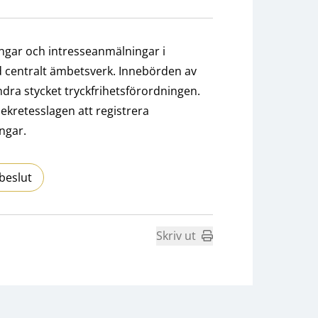
gar och intresseanmälningar i
id centralt ämbetsverk. Innebörden av
ndra stycket tryckfrihetsförordningen.
 sekretesslagen att registrera
ngar.
beslut
Skriv ut