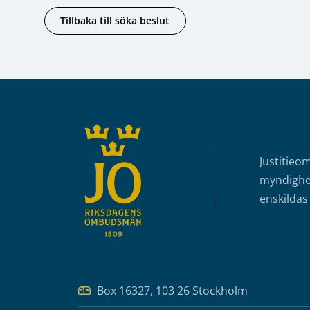
Tillbaka till söka beslut
Sidfot
Justitieo
myndighet
enskildas 
Box 16327, 103 26 Stockholm