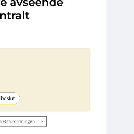
de avseende
ntralt
 beslut
ihetsförordningen - TF