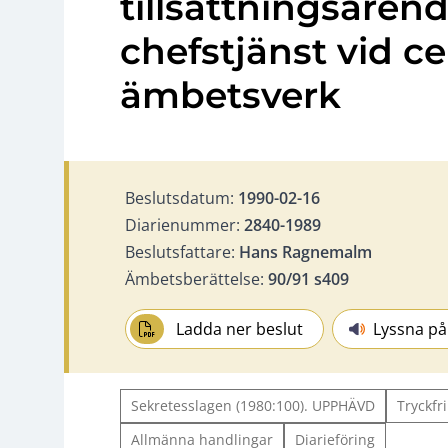
tillsättningsären
chefstjänst vid ce
ämbetsverk
Beslutsdatum:
1990-02-16
Diarienummer:
2840-1989
Beslutsfattare:
Hans Ragnemalm
Ämbetsberättelse:
90/91 s409
Ladda ner beslut
Lyssna på
Sekretesslagen (1980:100). UPPHÄVD
Tryckfr
Allmänna handlingar
Diarieföring