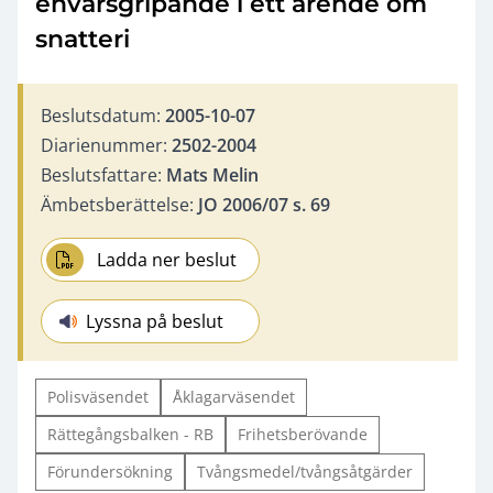
envarsgripande i ett ärende om
snatteri
Beslutsdatum:
2005-10-07
Diarienummer:
2502-2004
Beslutsfattare:
Mats Melin
Ämbetsberättelse:
JO 2006/07 s. 69
Ladda ner beslut
Lyssna på beslut
Polisväsendet
Åklagarväsendet
Rättegångsbalken - RB
Frihetsberövande
Förundersökning
Tvångsmedel/tvångsåtgärder