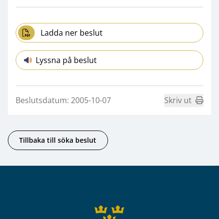
Ladda ner beslut
Lyssna på beslut
Beslutsdatum: 2005-10-07
Skriv ut
Tillbaka till söka beslut
Sidfot