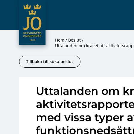
JO – Riksdagens Ombudsmän
Hoppa till innehåll
Hem
Beslut
Uttalanden om kravet att aktivitetsrap
Tillbaka till söka beslut
Uttalanden om kr
aktivitetsrapport
med vissa typer a
funktionsnedsätt