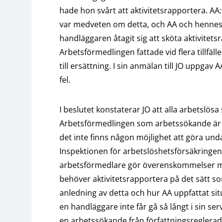
hade hon svårt att aktivitetsrapportera. A
var medveten om detta, och AA och hennes
handläggaren åtagit sig att sköta aktivitet
Arbetsförmedlingen fattade vid flera tillfäll
till ersättning. I sin anmälan till JO uppgav 
fel.
I beslutet konstaterar JO att alla arbetslö
Arbetsförmedlingen som arbetssökande är sk
det inte finns någon möjlighet att göra und
Inspektionen för arbetslöshetsförsäkringen
arbetsförmedlare gör överenskommelser m
behöver aktivitetsrapportera på det sätt s
anledning av detta och hur AA uppfattat situ
en handläggare inte får gå så långt i sin ser
en arbetssökande från författningsreglerad