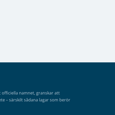
fficiella namnet, granskar att
te – särskilt sådana lagar som berör