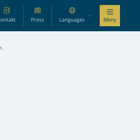
ontakt
Press
Languages
Meny
m.