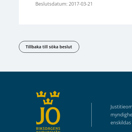
Beslutsdatum: 2017-03-21
Tillbaka till söka beslut
Sidfot
Justitieo
myndighet
enskildas 