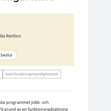
lia Renfors
 beslut
God förvaltning/myndighetsetik
tiska programmet jobb- och
. På grund av en funktionsnedsättning