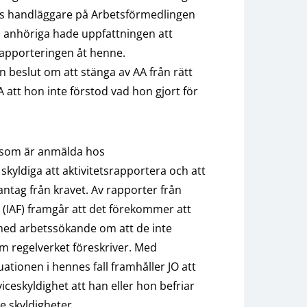
A:s handläggare på Arbetsförmedlingen
 anhöriga hade uppfattningen att
srapporteringen åt henne.
en beslut om att stänga av AA från rätt
AA att hon inte förstod vad hon gjort för
sa som är anmälda hos
yldiga att aktivitetsrapportera och att
antag från kravet. Av rapporter från
 (IAF) framgår att det förekommer att
ed arbetssökande om att de inte
om regelverket föreskriver. Med
ationen i hennes fall framhåller JO att
viceskyldighet att han eller hon befriar
e skyldigheter.