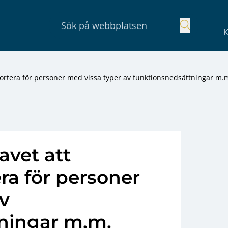
K
portera för personer med vissa typer av funktionsnedsättningar m.
avet att
era för personer
v
ningar m.m.