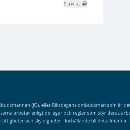
Skriv ut
mbudsmannen (JO), eller Riksdagens ombudsmän som är det o
erna arbetar enligt de lagar och regler som styr deras arbe
rättigheter och skyldigheter i förhållande till det allmänna.