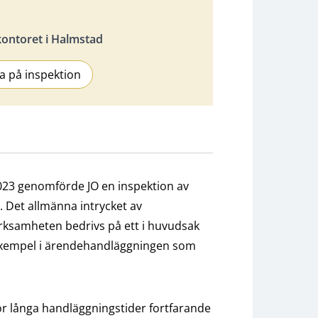
ontoret i Halmstad
a på inspektion
23 genomförde JO en inspektion av
 Det allmänna intrycket av
rksamheten bedrivs på ett i huvudsak
s exempel i ärendehandläggningen som
för långa handläggningstider fortfarande