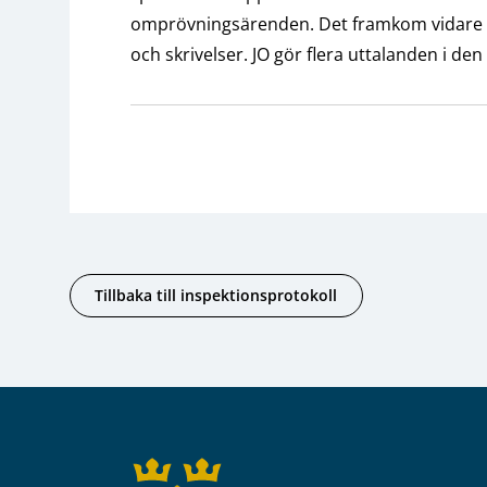
omprövningsärenden. Det framkom vidare en
och skrivelser. JO gör flera uttalanden i den
Tillbaka till inspektionsprotokoll
Sidfot