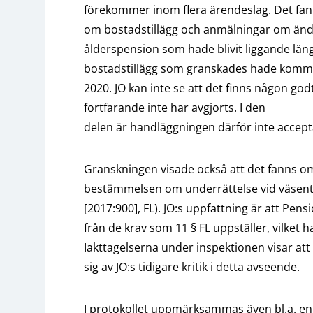
förekommer inom flera ärendeslag. Det fan
om bostadstillägg och anmälningar om ändr
ålderspension som hade blivit liggande län
bostadstillägg som granskades hade kommit
2020. JO kan inte se att det finns någon god
fortfarande inte har avgjorts. I den
delen är handläggningen därför inte accept
Granskningen visade också att det fanns om
bestämmelsen om underrättelse vid väsentli
[2017:900], FL). JO:s uppfattning är att P
från de krav som 11 § FL uppställer, vilket h
Iakttagelserna under inspektionen visar att
sig av JO:s tidigare kritik i detta avseende.
I protokollet uppmärksammas även bl.a. en l