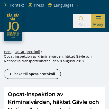
Kontakt
Press
Languages
JO – Riksdagens Ombudsmän
Meny
Hoppa till innehåll
Sök
Hem
Opcat-protokoll
Opcat-inspektion av Kriminalvården, häktet Gävle och
Nationella transportenheten, den 8 augusti 2018
Tillbaka till opcat-protokoll
Opcat-inspektion av
Kriminalvården, häktet Gävle och