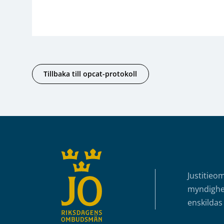
Tillbaka till opcat-protokoll
Sidfot
Justitieo
myndighet
enskildas 