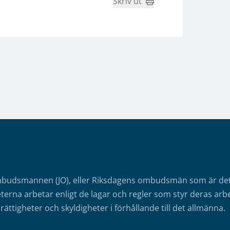
Skriv ut
mbudsmannen (JO), eller Riksdagens ombudsmän som är det o
erna arbetar enligt de lagar och regler som styr deras arbe
rättigheter och skyldigheter i förhållande till det allmänna.