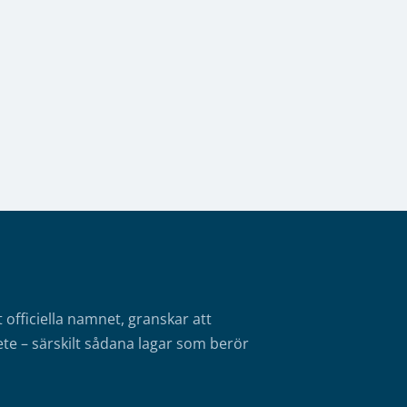
fficiella namnet, granskar att
te – särskilt sådana lagar som berör