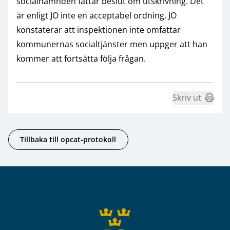
socialnämnden fattar beslut om utskrivning. Det
är enligt JO inte en acceptabel ordning. JO
konstaterar att inspektionen inte omfattar
kommunernas socialtjänster men uppger att han
kommer att fortsätta följa frågan.
Skriv ut
Tillbaka till opcat-protokoll
Sidfot