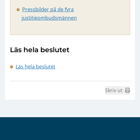
Pressbilder på de fyra
justitieombudsmännen
Läs hela beslutet
Läs hela beslutet
Skriv ut
Sidfot