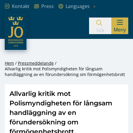
Kontakt
Press
Languages
JO – Riksdagens Ombudsmän
Meny
Hoppa till innehåll
Sök
Hem
Pressmeddelande
Allvarlig kritik mot Polismyndigheten för långsam
handläggning av en förundersökning om förmögenhetsbrott
Allvarlig kritik mot
Polismyndigheten för långsam
handläggning av en
förundersökning om
förmögenhetsbrott