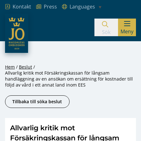
Kontakt
Press
Languages
JO – Riksdagens Ombudsmän
Meny
Hoppa till innehåll
Sök
Hem
Beslut
Allvarlig kritik mot Försäkringskassan för långsam
handläggning av en ansökan om ersättning för kostnader till
följd av vård i ett annat land inom EES
Tillbaka till söka beslut
Allvarlig kritik mot
Försäkringskassan för långsam