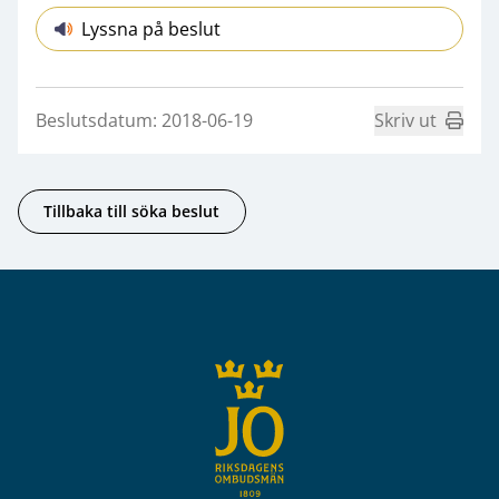
Lyssna på beslut
Beslutsdatum: 2018-06-19
Skriv ut
Tillbaka till söka beslut
Sidfot