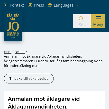
Kontakt
Press
Languages
JO – Riksdagens Ombudsmän
Meny
Hoppa till innehåll
Sök
Hem
Beslut
Anmälan mot åklagare vid Åklagarmyndigheten,
åklagarkammaren i Örebro, för långsam handläggning av en
förundersökning m.m.
Tillbaka till söka beslut
Anmälan mot åklagare vid
Åklagarmyndigheten,