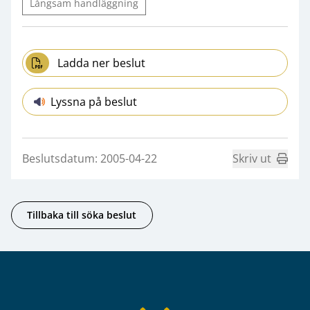
Långsam handläggning
Ladda ner beslut
Lyssna på beslut
Beslutsdatum: 2005-04-22
Skriv ut
Tillbaka till söka beslut
Sidfot