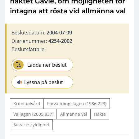
häktet Gävle, om möjligheten för
intagna att rösta vid allmänna val
Beslutsdatum:
2004-07-09
Diarienummer:
4254-2002
Beslutsfattare:
Ladda ner beslut
Lyssna på beslut
Kriminalvård
Förvaltningslagen (1986:223)
Vallagen (2005:837)
Allmänna val
Häkte
Serviceskyldighet