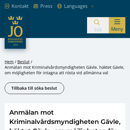
Kontakt
Press
Languages
JO – Riksdagens Ombudsmän
Meny
Hoppa till innehåll
Sök
Hem
Beslut
Anmälan mot Kriminalvårdsmyndigheten Gävle, häktet Gävle,
om möjligheten för intagna att rösta vid allmänna val
Tillbaka till söka beslut
Anmälan mot
Kriminalvårdsmyndigheten Gävle,