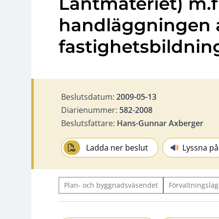
Lantmäteriet) m.
handläggningen 
fastighetsbildni
Beslutsdatum:
2009-05-13
Diarienummer:
582-2008
Beslutsfattare:
Hans-Gunnar Axberger
Ladda ner beslut
Lyssna på
Plan- och byggnadsväsendet
Förvaltningslag