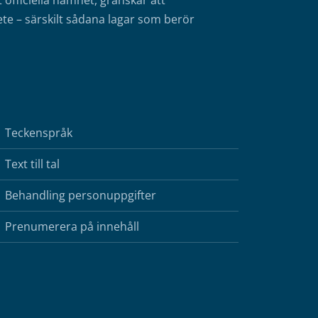
fficiella namnet, granskar att
te – särskilt sådana lagar som berör
Teckenspråk
Text till tal
Behandling personuppgifter
Prenumerera på innehåll