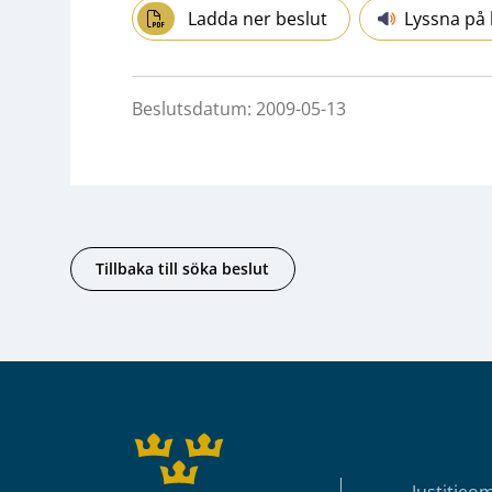
Ladda ner beslut
Lyssna på 
Beslutsdatum: 2009-05-13
Tillbaka till söka beslut
Sidfot