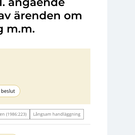
fl. angående
av ärenden om
ng m.m.
 beslut
en (1986:223)
Långsam handläggning