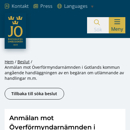
Kontakt
Press
Languages
JO – Riksdagens Ombudsmän
Meny
Hoppa till innehåll
Sök
Hem
Beslut
Anmälan mot Överförmyndarnämnden i Gotlands kommun
angående handläggningen av en begäran om utlämnande av
handlingar m.m.
Tillbaka till söka beslut
Anmälan mot
Överförmyndarnämnden i