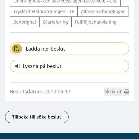
Offentlighets- och sekretesslagen (2009:400) - OSL
Tryckfrihetsförordningen - TF
Allmänna handlingar
Behörighet
Diarieföring
Fullföljdshänvisning
Ladda ner beslut
Lyssna på beslut
Beslutsdatum: 2010-09-17
Skriv ut
Tillbaka till söka beslut
Sidfot