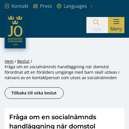
Kontakt
Press
Languages
JO – Riksdagens Ombudsmän
Meny
Hoppa till innehåll
Sök
Hem
Beslut
Fråga om en socialnämnds handläggning när domstol
förordnat att en förälders umgänge med barn skall utövas i
närvaro av en kontaktperson som utses av socialnämnden
Tillbaka till söka beslut
Fråga om en socialnämnds
handläggning när domstol