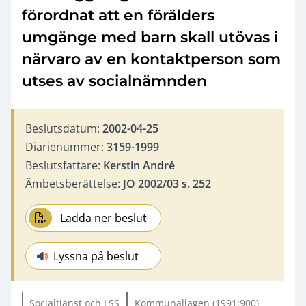
förordnat att en förälders
umgänge med barn skall utövas i
närvaro av en kontaktperson som
utses av socialnämnden
Beslutsdatum:
2002-04-25
Diarienummer:
3159-1999
Beslutsfattare:
Kerstin André
Ämbetsberättelse:
JO 2002/03 s. 252
Ladda ner beslut
Lyssna på beslut
Socialtjänst och LSS
Kommunallagen (1991:900)