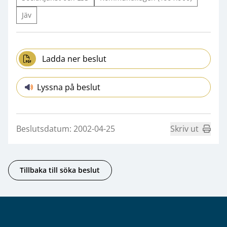
Jäv
Ladda ner beslut
Lyssna på beslut
Beslutsdatum: 2002-04-25
Skriv ut
Tillbaka till söka beslut
Sidfot