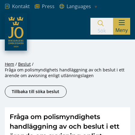
Kontakt
Press
Languages
JO – Riksdagens Ombudsmän
Meny
Hoppa till innehåll
Sök
Hem
Beslut
Fråga om polismyndighets handläggning av och beslut i ett
ärende om avvisning enligt utlänningslagen
Tillbaka till söka beslut
Fråga om polismyndighets
handläggning av och beslut i ett