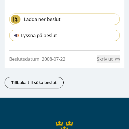
Ladda ner beslut
Lyssna på beslut
Beslutsdatum: 2008-07-22
Skriv ut
Tillbaka till söka beslut
Sidfot