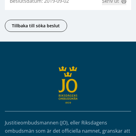
Beslutsdatum: 2019-09-02
Skriv ut
Tillbaka till söka beslut
Sidfot
Justitieombudsmannen (JO), eller Riksdagens
ombudsmän som är det officiella namnet, granskar att