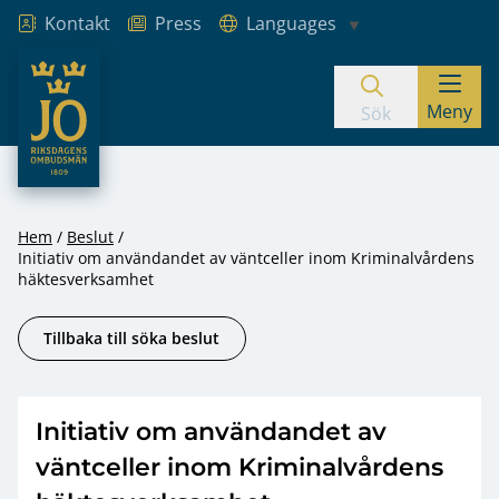
Kontakt
Press
Languages
JO – Riksdagens Ombudsmän
Meny
Hoppa till innehåll
Sök
Hem
Beslut
Initiativ om användandet av väntceller inom Kriminalvårdens
häktesverksamhet
Tillbaka till söka beslut
Initiativ om användandet av
väntceller inom Kriminalvårdens