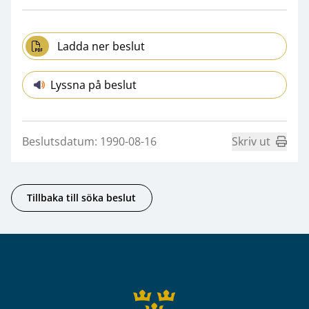
Ladda ner beslut
Lyssna på beslut
Beslutsdatum: 1990-08-16
Skriv ut
Tillbaka till söka beslut
Sidfot