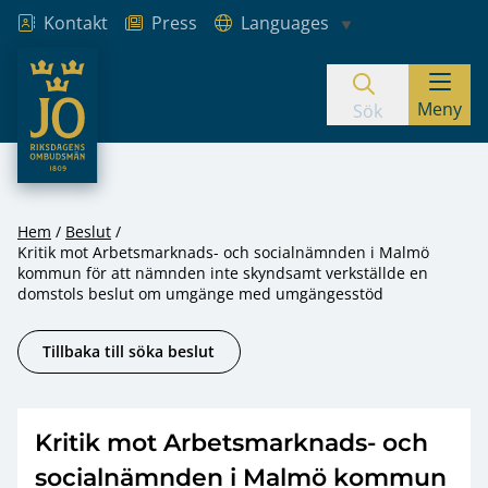
Kontakt
Press
Languages
JO – Riksdagens Ombudsmän
Meny
Hoppa till innehåll
Sök
Hem
Beslut
Kritik mot Arbetsmarknads- och socialnämnden i Malmö
kommun för att nämnden inte skyndsamt verkställde en
domstols beslut om umgänge med umgängesstöd
Tillbaka till söka beslut
Kritik mot Arbetsmarknads- och
socialnämnden i Malmö kommun