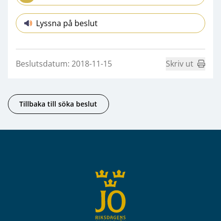
Lyssna på beslut
Beslutsdatum: 2018-11-15
Skriv ut
Tillbaka till söka beslut
Sidfot