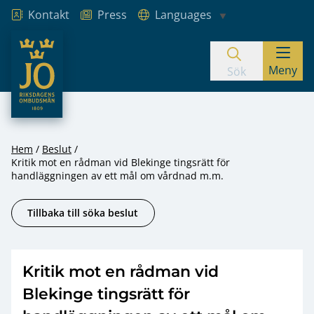
Kontakt
Press
Languages
JO – Riksdagens Ombudsmän
Meny
Hoppa till innehåll
Sök
Hem
Beslut
Kritik mot en rådman vid Blekinge tingsrätt för
handläggningen av ett mål om vårdnad m.m.
Tillbaka till söka beslut
Kritik mot en rådman vid
Blekinge tingsrätt för