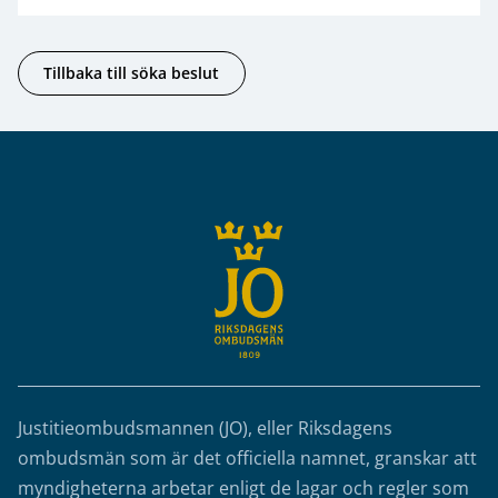
Tillbaka till söka beslut
Sidfot
Justitieombudsmannen (JO), eller Riksdagens
ombudsmän som är det officiella namnet, granskar att
myndigheterna arbetar enligt de lagar och regler som