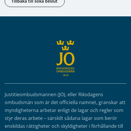
Tillbaka till söka beslut
Sidfot
Justitieombudsmannen (JO), eller Riksdagens
ombudsmän som är det officiella namnet, granskar att
myndigheterna arbetar enligt de lagar och regler som
styr deras arbete – särskilt sådana lagar som berör
enskildas rättigheter och skyldigheter i förhållande till