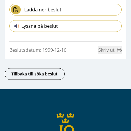
Ladda ner beslut
Lyssna på beslut
Beslutsdatum: 1999-12-16
Skriv ut
Tillbaka till söka beslut
Sidfot