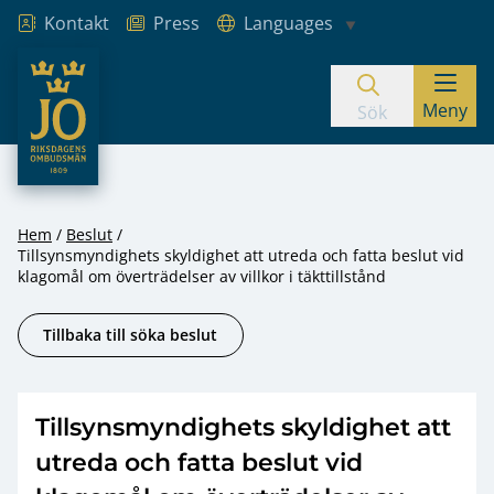
Kontakt
Press
Languages
JO – Riksdagens Ombudsmän
Meny
Hoppa till innehåll
Sök
Hem
Beslut
Tillsynsmyndighets skyldighet att utreda och fatta beslut vid
klagomål om överträdelser av villkor i täkttillstånd
Tillbaka till söka beslut
Tillsynsmyndighets skyldighet att
utreda och fatta beslut vid