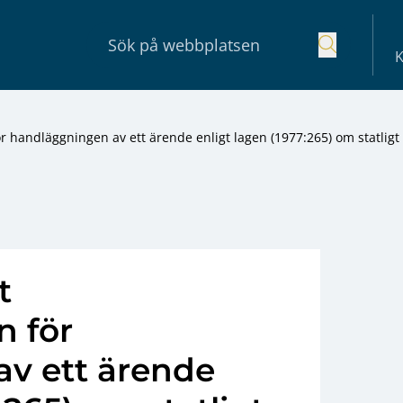
K
för handläggningen av ett ärende enligt lagen (1977:265) om statligt
t
n för
v ett ärende