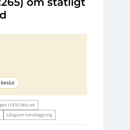
:265) om statligt
dd
 beslut
agen (1976:380) om
m
Långsam handläggning