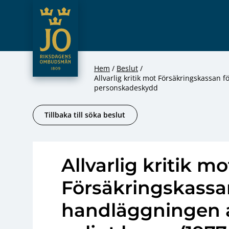
JO – Riksdagens Ombudsmän
Hoppa till innehåll
Hem
Beslut
Allvarlig kritik mot Försäkringskassan 
personskadeskydd
Tillbaka till söka beslut
Allvarlig kritik mo
Försäkringskassa
handläggningen a