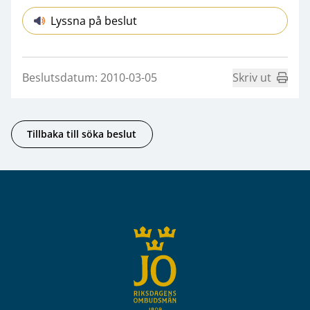
Lyssna på beslut
Beslutsdatum: 2010-03-05
Skriv ut
Tillbaka till söka beslut
Sidfot