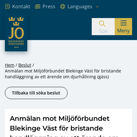
Kontakt
Press
Languages
JO – Riksdagens Ombudsmän
Meny
Hoppa till innehåll
Sök
Hem
Beslut
Anmälan mot Miljöförbundet Blekinge Väst för bristande
handläggning av ett ärende om djurhållning (gäss)
Tillbaka till söka beslut
Anmälan mot Miljöförbundet
Blekinge Väst för bristande