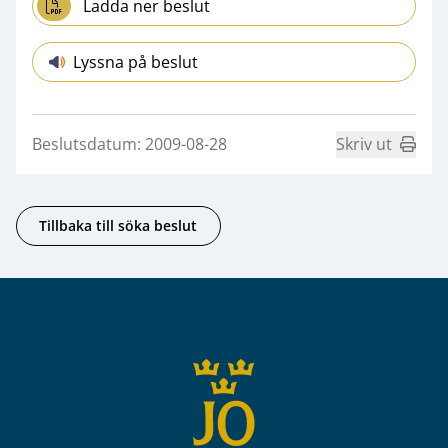
Ladda ner beslut
Lyssna på beslut
Beslutsdatum: 2009-08-28
Skriv ut
Tillbaka till söka beslut
Sidfot