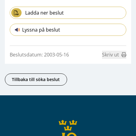
Ladda ner beslut
Lyssna på beslut
Beslutsdatum: 2003-05-16
Skriv ut
Tillbaka till söka beslut
Sidfot