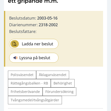
ett gripande m.m.
Beslutsdatum:
2003-05-16
Diarienummer:
2318-2002
Beslutsfattare:
Ladda ner beslut
Lyssna på beslut
Polisväsendet
Åklagarväsendet
Rättegångsbalken - RB
Behörighet
Frihetsberövande
Förundersökning
Tvångsmedel/tvångsåtgärder