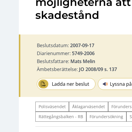
möjligheterna att
skadestånd
Beslutsdatum:
2007-09-17
Diarienummer:
5749-2006
Beslutsfattare:
Mats Melin
Ämbetsberättelse:
JO 2008/09 s. 137
Ladda ner beslut
Lyssna på
Polisväsendet
Åklagarväsendet
Förunders
Rättegångsbalken - RB
Förundersökning
S