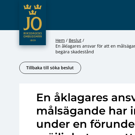
JO – Riksdagens Ombudsmän
Hoppa till innehåll
Hem
Beslut
En åklagares ansvar för att en målsäg
begära skadestånd
Tillbaka till söka beslut
En åklagares ansv
målsägande har i
under en förund