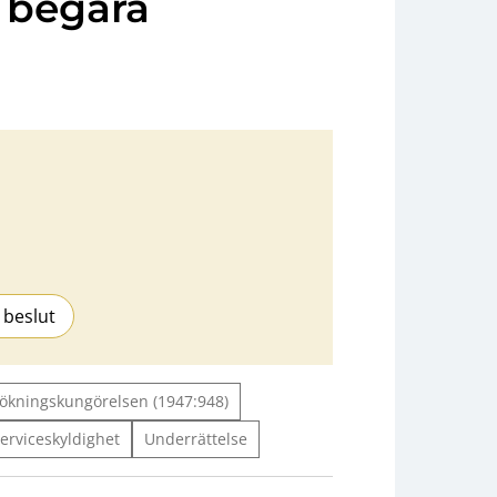
 begära
 beslut
ökningskungörelsen (1947:948)
erviceskyldighet
Underrättelse