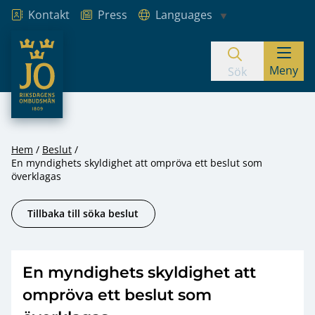
Kontakt
Press
Languages
JO – Riksdagens Ombudsmän
Meny
Hoppa till innehåll
Sök
Hem
Beslut
En myndighets skyldighet att ompröva ett beslut som
överklagas
Tillbaka till söka beslut
En myndighets skyldighet att
ompröva ett beslut som