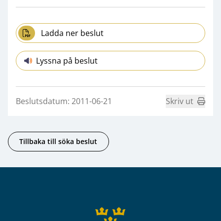
Ladda ner beslut
Lyssna på beslut
Beslutsdatum: 2011-06-21
Skriv ut
Tillbaka till söka beslut
Sidfot