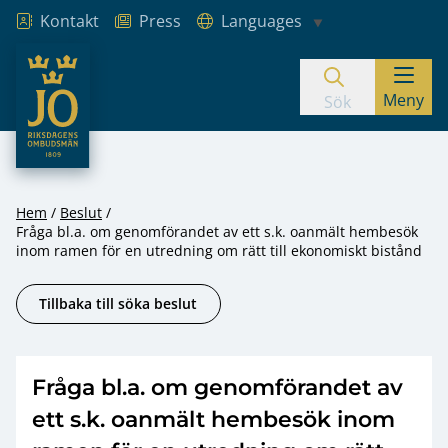
Kontakt
Press
Languages
JO – Riksdagens Ombudsmän
Meny
Hoppa till innehåll
Sök
Hem
Beslut
Fråga bl.a. om genomförandet av ett s.k. oanmält hembesök
inom ramen för en utredning om rätt till ekonomiskt bistånd
Tillbaka till söka beslut
Fråga bl.a. om genomförandet av
ett s.k. oanmält hembesök inom