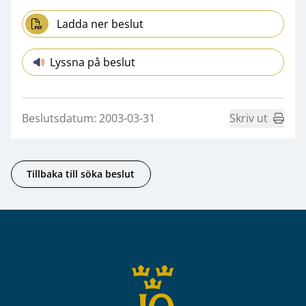
Ladda ner beslut
Lyssna på beslut
Beslutsdatum: 2003-03-31
Skriv ut
Tillbaka till söka beslut
Sidfot