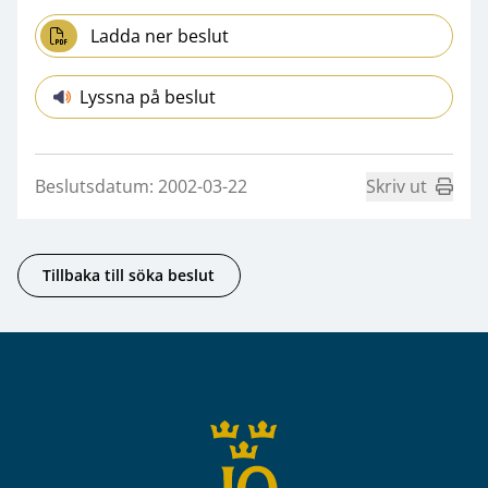
Ladda ner beslut
Lyssna på beslut
Beslutsdatum: 2002-03-22
Skriv ut
Tillbaka till söka beslut
Sidfot