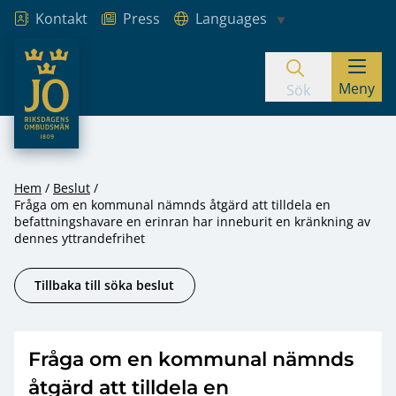
Kontakt
Press
Languages
JO – Riksdagens Ombudsmän
Meny
Hoppa till innehåll
Sök
Hem
Beslut
Fråga om en kommunal nämnds åtgärd att tilldela en
befattningshavare en erinran har inneburit en kränkning av
dennes yttrandefrihet
Tillbaka till söka beslut
Fråga om en kommunal nämnds
åtgärd att tilldela en