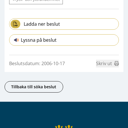
Ladda ner beslut
Lyssna på beslut
Beslutsdatum: 2006-10-17
Skriv ut
Tillbaka till söka beslut
Sidfot