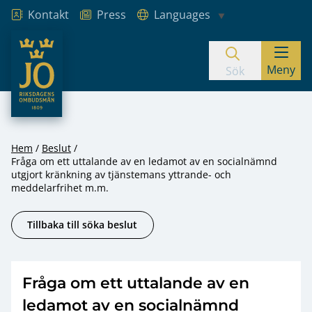
Kontakt
Press
Languages
JO – Riksdagens Ombudsmän
Meny
Hoppa till innehåll
Sök
Hem
Beslut
Fråga om ett uttalande av en ledamot av en socialnämnd
utgjort kränkning av tjänstemans yttrande- och
meddelarfrihet m.m.
Tillbaka till söka beslut
Fråga om ett uttalande av en
ledamot av en socialnämnd