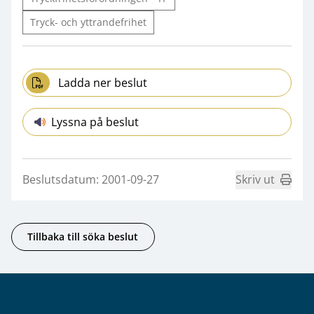
Tryck- och yttrandefrihet
Ladda ner beslut
Lyssna på beslut
Beslutsdatum: 2001-09-27
Skriv ut
Tillbaka till söka beslut
Sidfot