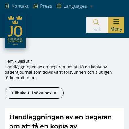
Kontakt
Press
Languages
JO – Riksdagens Ombudsmän
Meny
Hoppa till innehåll
Sök
Hem
Beslut
Handläggningen av en begäran om att få en kopia av
patientjournal som tidvis varit försvunnen och slutligen
förkommit, m.m.
Tillbaka till söka beslut
Handläggningen av en begäran
om att få en kopia av