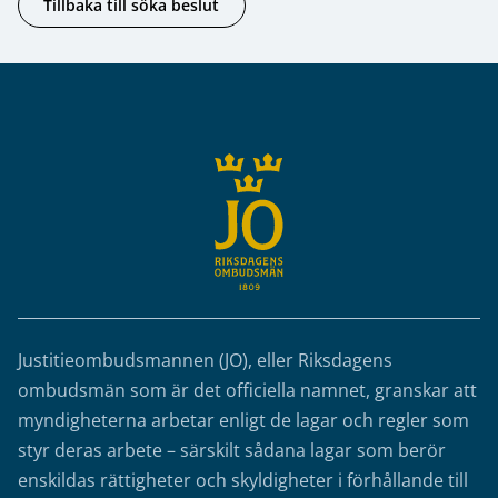
Tillbaka till söka beslut
Sidfot
Justitieombudsmannen (JO), eller Riksdagens
ombudsmän som är det officiella namnet, granskar att
myndigheterna arbetar enligt de lagar och regler som
styr deras arbete – särskilt sådana lagar som berör
enskildas rättigheter och skyldigheter i förhållande till