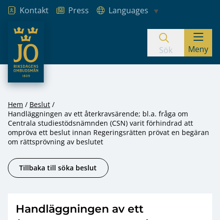
Kontakt
Press
Languages
JO – Riksdagens Ombudsmän
Meny
Hoppa till innehåll
Sök
Hem
Beslut
Handläggningen av ett återkravsärende; bl.a. fråga om
Centrala studiestödsnämnden (CSN) varit förhindrad att
ompröva ett beslut innan Regeringsrätten prövat en begäran
om rättsprövning av beslutet
Tillbaka till söka beslut
Handläggningen av ett