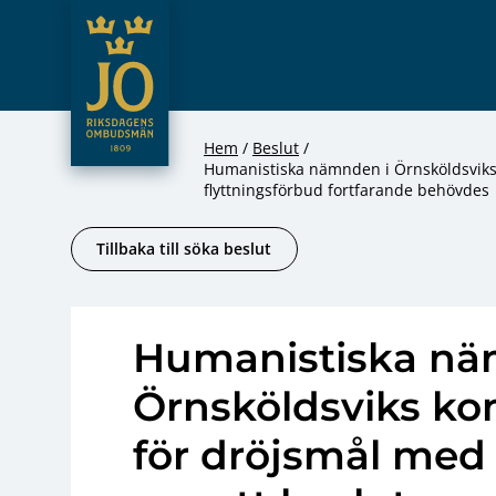
JO – Riksdagens Ombudsmän
Hoppa till innehåll
Hem
Beslut
Humanistiska nämnden i Örnsköldsviks 
flyttningsförbud fortfarande behövdes
Tillbaka till söka beslut
Humanistiska nä
Örnsköldsviks ko
för dröjsmål med