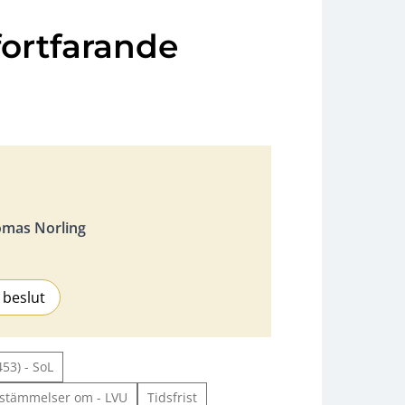
fortfarande
mas Norling
 beslut
453) - SoL
bestämmelser om - LVU
Tidsfrist