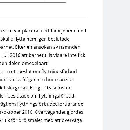
n som var placerat i ett familjehem med
skulle flytta hem igen beslutade
r barnet. Efter en ansökan av nämnden
uli 2016 att barnet tills vidare inte fick
 den delen omedelbart.
a om ett beslut om flyttningsförbud
endet väcks frågan om hur man ska
t ska göras. Enligt JO ska fristen
len beslutade om flyttningsförbud.
ägt om flyttningsförbudet fortfarande
r/oktober 2016. Övervägandet gjordes
ritik för dröjsmålet med att överväga