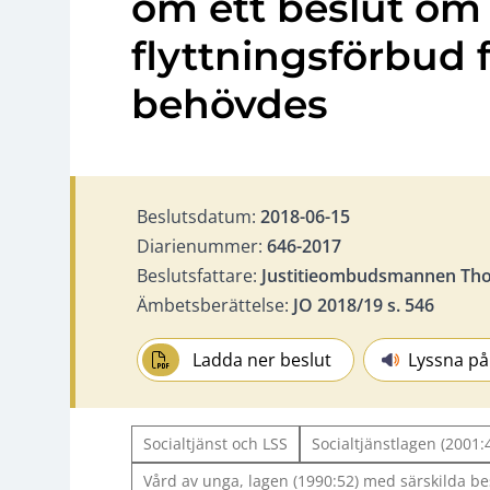
om ett beslut om
flyttningsförbud 
behövdes
Beslutsdatum:
2018-06-15
Diarienummer:
646-2017
Beslutsfattare:
Justitieombudsmannen Tho
Ämbetsberättelse:
JO 2018/19 s. 546
Ladda ner beslut
Lyssna på
Socialtjänst och LSS
Socialtjänstlagen (2001:
Vård av unga, lagen (1990:52) med särskilda 