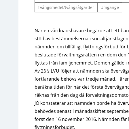
Tvångsmedel/tvångsåtgärder
Umgänge
När en vårdnadshavare begärde att ett bar
stöd av bestämmelserna i socialtjänstlagen 
nämnden om tillfälligt flyttningsförbud fö
beslutade förvaltningsrätten i en dom den 1 j
flyttas från familjehemmet. Domen gällde i
Av 26 § LVU följer att nämnden ska överväg
fortfarande behövs var tredje månad. I är
beräkna tiden för när det första övervägande
räknas från den dag då förvaltningsdomsto
JO konstaterar att nämnden borde ha överv
behövdes senast i månadsskiftet septembe
först den 16 november 2016. Nämnden får k
flyttningsförbudet.