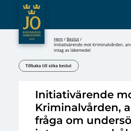
JO – Riksdagens Ombudsmän
Hoppa till innehåll
Hem
Beslut
Initiativärende mot Kriminalvården, an
intag av läkemedel
Tillbaka till söka beslut
Initiativärende m
Kriminalvården, a
fråga om undersö