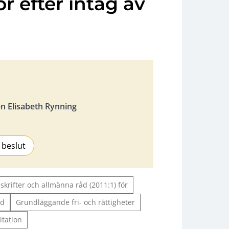
 efter intag av
 Elisabeth Rynning
 beslut
skrifter och allmänna råd (2011:1) för
öd
Grundläggande fri- och rättigheter
itation