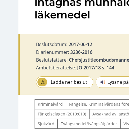
intagnas munhålor
läkemedel
Beslutsdatum:
2017-06-12
Diarienummer:
3236-2016
Beslutsfattare:
Chefsjustitieombudsmannen
Ämbetsberättelse:
JO 2017/18 s. 144
Ladda ner beslut
Lyssna på
Kriminalvård
Fängelse, Kriminalvårdens före
Fängelselagen (2010:610)
Avsaknad av lagst
Sjukvård
Tvångsmedel/tvångsåtgärder
Vis