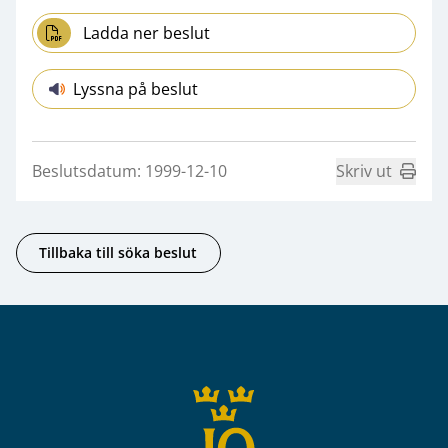
Ladda ner beslut
Lyssna på beslut
Beslutsdatum: 1999-12-10
Skriv ut
Tillbaka till söka beslut
Sidfot