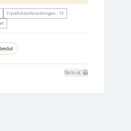
Tryckfrihetsförordningen - TF
et
beslut
Skriv ut