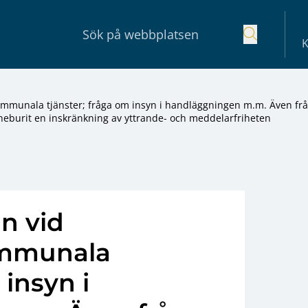
K
kommunala tjänster; fråga om insyn i handläggningen m.m. Även fr
neburit en inskränkning av yttrande- och meddelarfriheten
n vid
kommunala
 insyn i