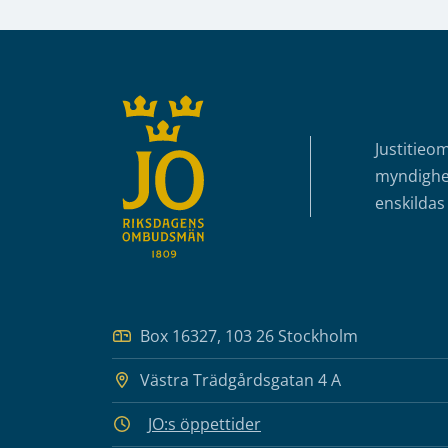
Sidfot
Justitieo
myndighet
enskildas 
Box 16327, 103 26 Stockholm
Västra Trädgårdsgatan 4 A
JO:s öppettider