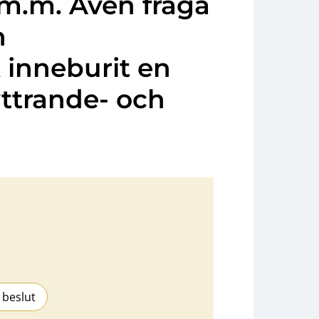
m.m. Även fråga
n
inneburit en
yttrande- och
 beslut