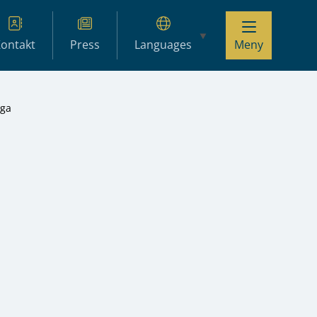
ontakt
Press
Languages
Meny
åga